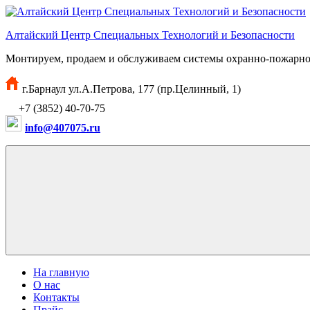
Перейти
к
Алтайский Центр Специальных Технологий и Безопасности
содержимому
Монтируем, продаем и обслуживаем системы охранно-пожарно
г.Барнаул ул.А.Петрова, 177 (пр.Целинный, 1)
+7 (3852) 40-70-75
info@407075.ru
На главную
О нас
Контакты
Прайс