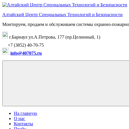
Перейти
к
Алтайский Центр Специальных Технологий и Безопасности
содержимому
Монтируем, продаем и обслуживаем системы охранно-пожарно
г.Барнаул ул.А.Петрова, 177 (пр.Целинный, 1)
+7 (3852) 40-70-75
info@407075.ru
На главную
О нас
Контакты
Прайс