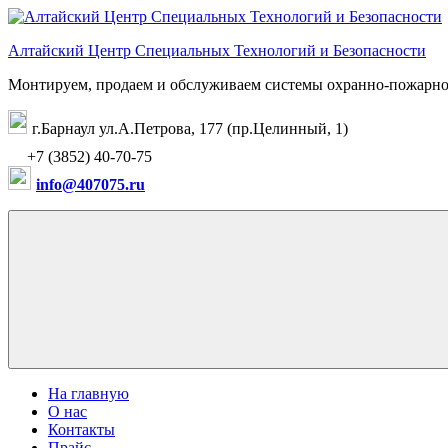
Перейти
к
Алтайский Центр Специальных Технологий и Безопасности
содержимому
Монтируем, продаем и обслуживаем системы охранно-пожарно
г.Барнаул ул.А.Петрова, 177 (пр.Целинный, 1)
+7 (3852) 40-70-75
info@407075.ru
На главную
О нас
Контакты
Прайс