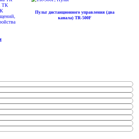
Пульт дистанционного управления (два
канала) TR-500F
M