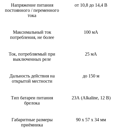
Напряжение питания
от 10,8 до 14,4 В
постоянного / переменного
тока
Максимальный ток
100 мА
потребления, не более
Ток, потребляемый при
25 мА
выключенных реле
Дальность действия на
до 150 м
открытой местности
Тип батареи питания
23А (Alkaline, 12 B)
брелока
Габаритные размеры
90 х 57 х 34 мм
приёмника