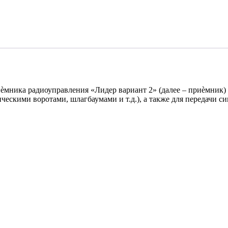
ѐмника радиоуправления «Лидер вариант 2» (далее – приѐмник) и
ческими воротами, шлагбаумами и т.д.), а также для передачи 