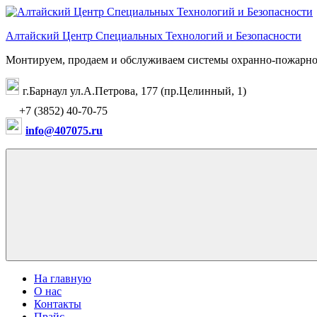
Перейти
к
Алтайский Центр Специальных Технологий и Безопасности
содержимому
Монтируем, продаем и обслуживаем системы охранно-пожарно
г.Барнаул ул.А.Петрова, 177 (пр.Целинный, 1)
+7 (3852) 40-70-75
info@407075.ru
На главную
О нас
Контакты
Прайс