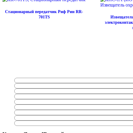
Стационарный передатчик Риф Рин RR-
701TS
Извещатель
электроконта