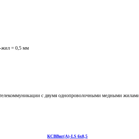
-жил = 0,5 мм
и телекоммуникации с двумя однопроволочными медными жилами,
КСВВнг(А)-LS 6х0,5