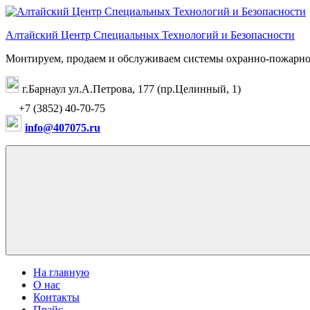
Перейти
к
Алтайский Центр Специальных Технологий и Безопасности
содержимому
Монтируем, продаем и обслуживаем системы охранно-пожарно
г.Барнаул ул.А.Петрова, 177 (пр.Целинный, 1)
+7 (3852) 40-70-75
info@407075.ru
На главную
О нас
Контакты
Прайс