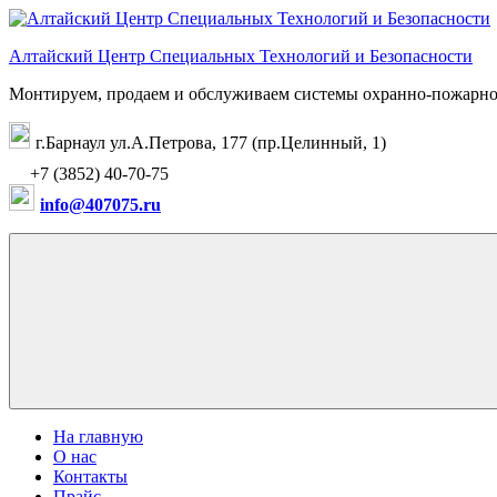
Перейти
к
Алтайский Центр Специальных Технологий и Безопасности
содержимому
Монтируем, продаем и обслуживаем системы охранно-пожарно
г.Барнаул ул.А.Петрова, 177 (пр.Целинный, 1)
+7 (3852) 40-70-75
info@407075.ru
На главную
О нас
Контакты
Прайс