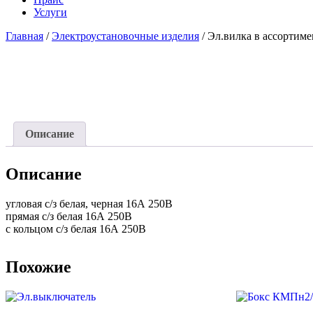
Услуги
Главная
/
Электроустановочные изделия
/ Эл.вилка в ассортиме
Описание
Описание
угловая с/з белая, черная 16А 250В
прямая с/з белая 16А 250В
с кольцом с/з белая 16А 250В
Похожие