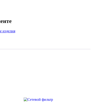
менте
е изделия