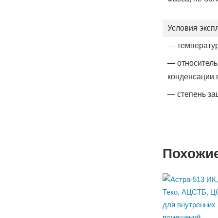
Условия эксп
— температу
— относитель
конденсации 
— степень за
Похожи