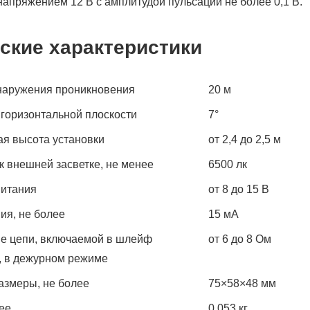
апряжением 12 В с амплитудой пульсации не более 0,1 В.
ские характеристики
наружения проникновения
20 м
 горизонтальной плоскости
7°
я высота установки
от 2,4 до 2,5 м
к внешней засветке, не менее
6500 лк
питания
от 8 до 15 В
ия, не более
15 мА
е цепи, включаемой в шлейф
от 6 до 8 Ом
, в дежурном режиме
азмеры, не более
75×58×48 мм
ее
0,053 кг