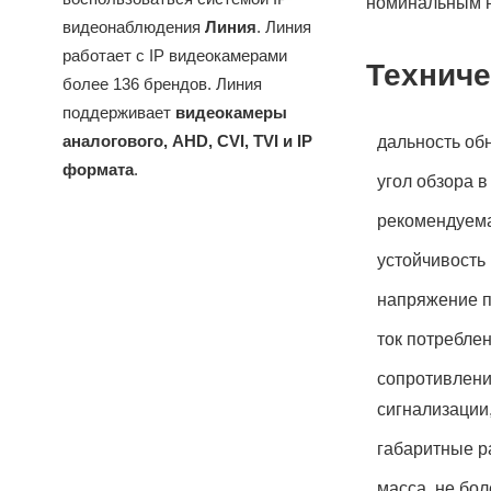
номинальным н
видеонаблюдения
Линия
. Линия
работает с IP видеокамерами
Техниче
более 136 брендов. Линия
поддерживает
видеокамеры
аналогового, AHD, CVI, TVI и IP
дальность об
формата
.
угол обзора в
рекомендуема
устойчивость 
напряжение 
ток потреблен
сопротивлени
сигнализации
габаритные р
масса, не бол