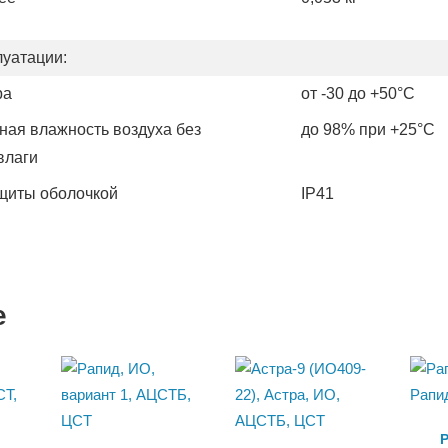
луатации:
ра
от -30 до +50°С
ная влажность воздуха без
до 98% при +25°С
влаги
щиты оболочкой
IP41
е
Р