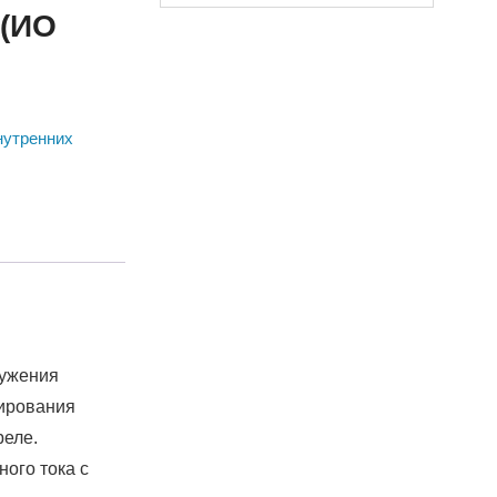
 (ИО
нутренних
ружения
мирования
реле.
ого тока с