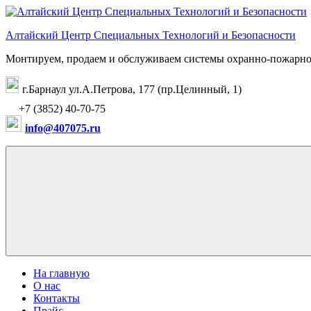
Перейти
к
Алтайский Центр Специальных Технологий и Безопасности
содержимому
Монтируем, продаем и обслуживаем системы охранно-пожарно
г.Барнаул ул.А.Петрова, 177 (пр.Целинный, 1)
+7 (3852) 40-70-75
info@407075.ru
На главную
О нас
Контакты
Прайс