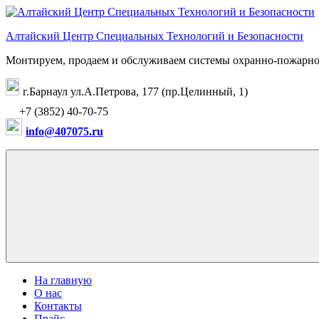
Перейти
к
Алтайский Центр Специальных Технологий и Безопасности
содержимому
Монтируем, продаем и обслуживаем системы охранно-пожарно
г.Барнаул ул.А.Петрова, 177 (пр.Целинный, 1)
+7 (3852) 40-70-75
info@407075.ru
На главную
О нас
Контакты
Прайс