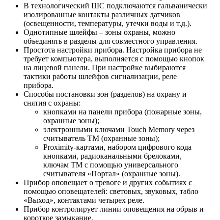
В технологический ШС подключаются гальванически
изолированные контакты различных датчиков
(освещенности, температуры, утечки воды и т.д.).
Однотипные шлейфы – зоны охраны, можно
объединять в разделы для совместного управления.
Простота настройки прибора. Настройка прибора не
требует компьютера, выполняется с помощью кнопок
на лицевой панели. При настройке выбираются
тактики работы шлейфов сигнализации, реле
прибора.
Способы постановки зон (разделов) на охрану и
снятия с охраны:
кнопками на панели прибора (пожарные зоны,
охранные зоны);
электронными ключами Touch Memory через
считыватель ТМ (охранные зоны);
Proximity-картами, набором цифрового кода
кнопками, радиоканальными брелоками,
ключам ТМ с помощью универсального
считывателя «Портал» (охранные зоны).
Прибор оповещает о тревоге и других событиях с
помощью оповещателей: световых, звуковых, табло
«Выход», контактами четырех реле.
Прибор контролирует линии оповещения на обрыв и
короткое замыкание.